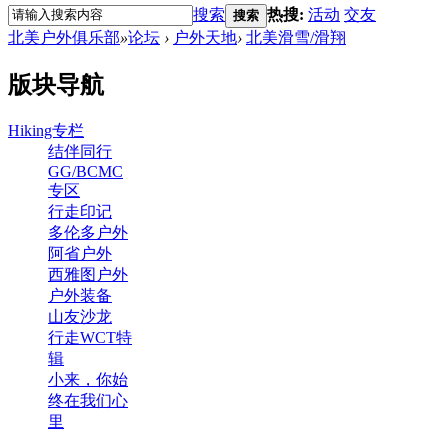
搜索
热搜:
活动
交友
搜索
北美户外俱乐部
»
论坛
›
户外天地
›
北美滑雪/滑翔
版块导航
Hiking专栏
结伴同行
GG/BCMC
专区
行走印记
多伦多户外
阿省户外
西雅图户外
户外装备
山友沙龙
行走WCT特
辑
小来，你始
终在我们心
里