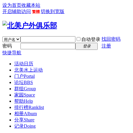
设为首页
收藏本站
开启辅助访问
切换到宽版
繁體
找回密码
自动登录
密码
注册
登录
快捷导航
活动日历
北美水上运动
门户
Portal
论坛
BBS
群组
Group
家园
Space
帮助
Help
排行榜
Ranklist
相册
Album
分享
Share
记录
Doing