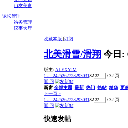
山友美食
论坛管理
站务管理
议事大厅
收藏本版
|
订阅
北美滑雪/滑翔
今日:
版主:
ALEXYIM
1 ...
24
25
26
27
28
29
30
31
32
/ 32 页
返 回
新窗
全部主题
最新
热门
热帖
精华
更
下一页 »
1 ...
24
25
26
27
28
29
30
31
32
/ 32 页
返 回
快速发帖