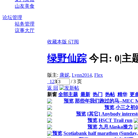
山友美食
论坛管理
站务管理
议事大厅
收藏本版
|
订阅
绿野仙踪
今日:
0
|
主
版主:
康妮
,
Lynn2014
,
Flex
1
2
3
/ 3 页
返 回
新窗
全部主题
最新
热门
热帖
精华
更
预览
那些年我们跑过的马--MEC Ma
预览
小三之初
预览
[其它] Anybody interest
预览
HSCT Trail run
预览
九月Alaska接力
预览
Scotiabank half marathon (Sunday,