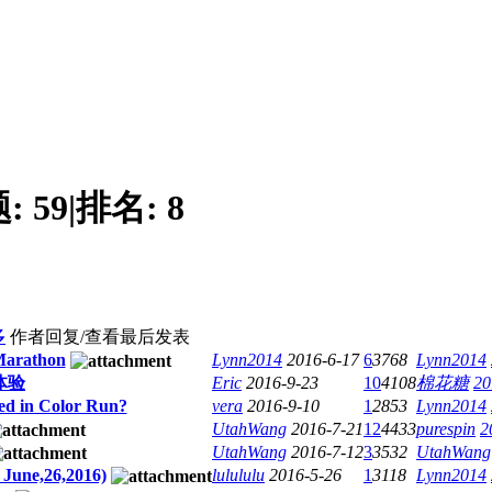
题:
59
|
排名:
8
多
作者
回复/查看
最后发表
rathon
Lynn2014
2016-6-17
6
3768
Lynn2014
体验
Eric
2016-9-23
10
4108
棉花糖
20
ed in Color Run?
vera
2016-9-10
1
2853
Lynn2014
UtahWang
2016-7-21
12
4433
purespin
2
UtahWang
2016-7-12
3
3532
UtahWang
 June,26,2016)
lulululu
2016-5-26
1
3118
Lynn2014