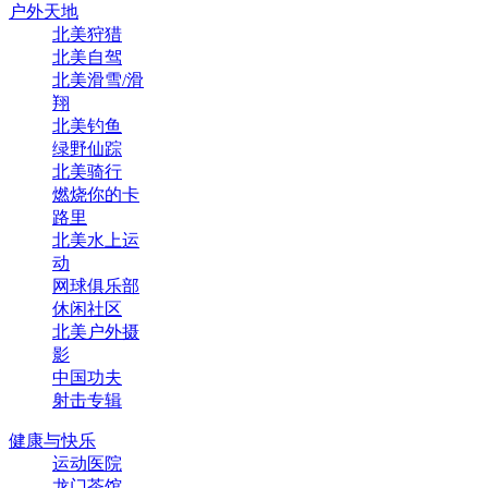
户外天地
北美狩猎
北美自驾
北美滑雪/滑
翔
北美钓鱼
绿野仙踪
北美骑行
燃烧你的卡
路里
北美水上运
动
网球俱乐部
休闲社区
北美户外摄
影
中国功夫
射击专辑
健康与快乐
运动医院
龙门茶馆