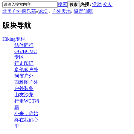
搜索
热搜:
活动
交友
搜索
北美户外俱乐部
»
论坛
›
户外天地
›
绿野仙踪
版块导航
Hiking专栏
结伴同行
GG/BCMC
专区
行走印记
多伦多户外
阿省户外
西雅图户外
户外装备
山友沙龙
行走WCT特
辑
小来，你始
终在我们心
里