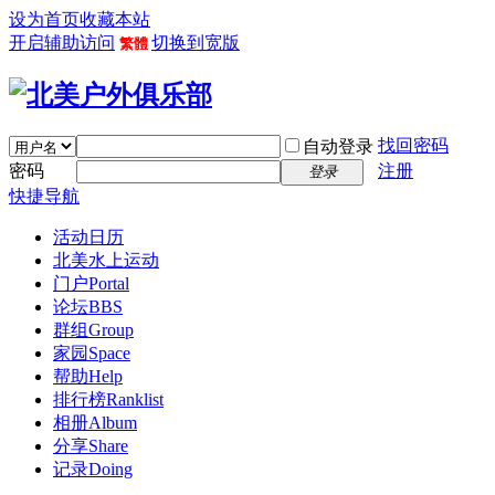
设为首页
收藏本站
开启辅助访问
切换到宽版
繁體
找回密码
自动登录
密码
注册
登录
快捷导航
活动日历
北美水上运动
门户
Portal
论坛
BBS
群组
Group
家园
Space
帮助
Help
排行榜
Ranklist
相册
Album
分享
Share
记录
Doing