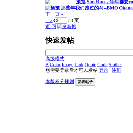
预览
Sun Run，年年都要ru
预览
那些年我们跑过的马--BMO Okanaga
下一页 »
1
2
3
/ 3 页
返 回
快速发帖
高级模式
B
Color
Image
Link
Quote
Code
Smilies
您需要登录后才可以发帖
登录
|
注册
本版积分规则
发表帖子