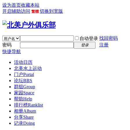
设为首页
收藏本站
开启辅助访问
切换到宽版
繁體
找回密码
自动登录
密码
注册
登录
快捷导航
活动日历
北美水上运动
门户
Portal
论坛
BBS
群组
Group
家园
Space
帮助
Help
排行榜
Ranklist
相册
Album
分享
Share
记录
Doing