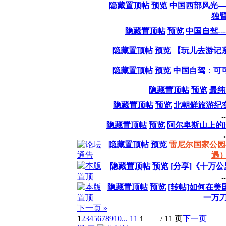
隐藏置顶帖
预览
中国西部风光—
独
隐藏置顶帖
预览
中国自驾--
隐藏置顶帖
预览
【玩儿去游记
隐藏置顶帖
预览
中国自驾：可
隐藏置顶帖
预览
最纯
隐藏置顶帖
预览
北朝鲜旅游纪实(
..
隐藏置顶帖
预览
阿尔卑斯山上的hiki
.
隐藏置顶帖
预览
雷尼尔国家公园
遇
隐藏置顶帖
预览
[分享]《十万
..
隐藏置顶帖
预览
[转帖]如何在美
一万
下一页 »
1
2
3
4
5
6
7
8
9
10
... 11
/ 11 页
下一页