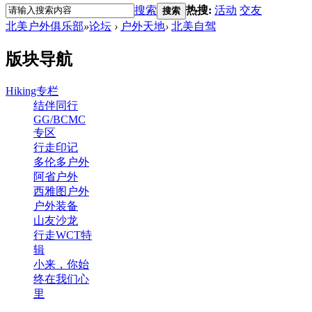
搜索
热搜:
活动
交友
搜索
北美户外俱乐部
»
论坛
›
户外天地
›
北美自驾
版块导航
Hiking专栏
结伴同行
GG/BCMC
专区
行走印记
多伦多户外
阿省户外
西雅图户外
户外装备
山友沙龙
行走WCT特
辑
小来，你始
终在我们心
里