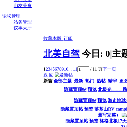
山友美食
论坛管理
站务管理
议事大厅
收藏本版
|
订阅
北美自驾
今日:
0
|
主
1
2
3
4
5
6
7
8
9
10
... 11
/ 11 页
下一页
返 回
新窗
全部主题
最新
热门
热帖
精华
更
隐藏置顶帖
预览
北极光------
隐藏置顶帖
预览
游走地球全
隐藏置顶帖
预览
落基山RV ca
量写完整）
隐藏置顶帖
预览
格格北极17
...
2
3