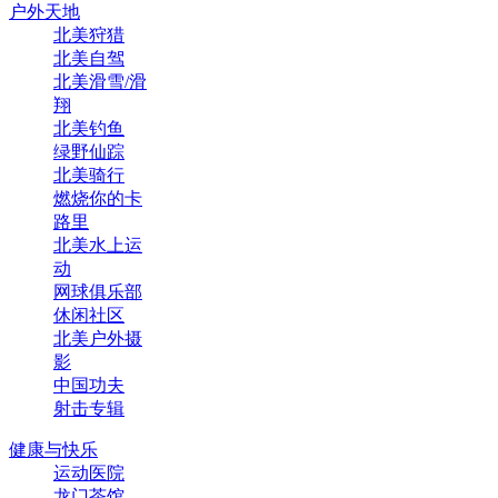
户外天地
北美狩猎
北美自驾
北美滑雪/滑
翔
北美钓鱼
绿野仙踪
北美骑行
燃烧你的卡
路里
北美水上运
动
网球俱乐部
休闲社区
北美户外摄
影
中国功夫
射击专辑
健康与快乐
运动医院
龙门茶馆