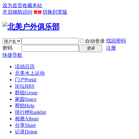
设为首页
收藏本站
开启辅助访问
切换到宽版
繁體
找回密码
自动登录
密码
注册
登录
快捷导航
活动日历
北美水上运动
门户
Portal
论坛
BBS
群组
Group
家园
Space
帮助
Help
排行榜
Ranklist
相册
Album
分享
Share
记录
Doing