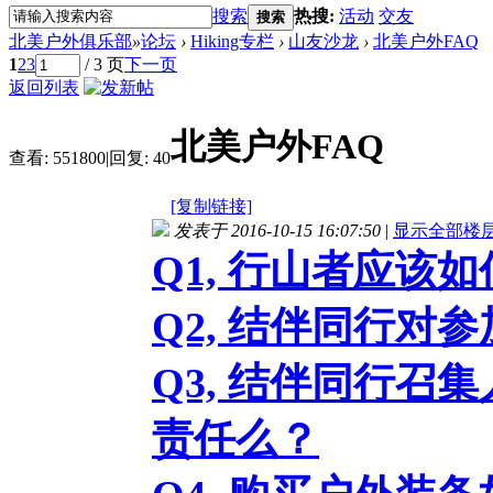
搜索
热搜:
活动
交友
搜索
北美户外俱乐部
»
论坛
›
Hiking专栏
›
山友沙龙
›
北美户外FAQ
1
2
3
/ 3 页
下一页
返回列表
北美户外FAQ
查看:
551800
|
回复:
40
[复制链接]
发表于 2016-10-15 16:07:50
|
显示全部楼
Q1, 行山者应该
Q2, 结伴同行对
Q3, 结伴同行
责任么？