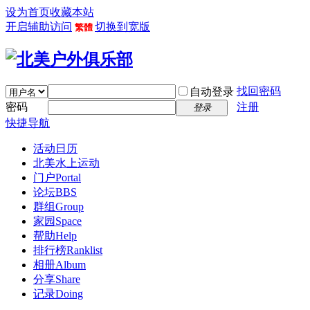
设为首页
收藏本站
开启辅助访问
切换到宽版
繁體
找回密码
自动登录
密码
注册
登录
快捷导航
活动日历
北美水上运动
门户
Portal
论坛
BBS
群组
Group
家园
Space
帮助
Help
排行榜
Ranklist
相册
Album
分享
Share
记录
Doing