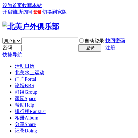
设为首页
收藏本站
开启辅助访问
切换到宽版
繁體
找回密码
自动登录
密码
注册
登录
快捷导航
活动日历
北美水上运动
门户
Portal
论坛
BBS
群组
Group
家园
Space
帮助
Help
排行榜
Ranklist
相册
Album
分享
Share
记录
Doing