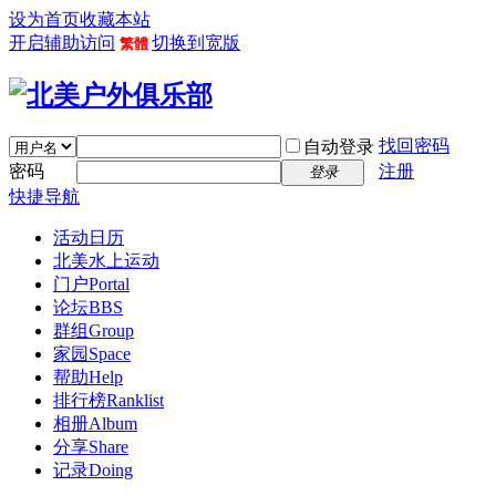
设为首页
收藏本站
开启辅助访问
切换到宽版
繁體
找回密码
自动登录
密码
注册
登录
快捷导航
活动日历
北美水上运动
门户
Portal
论坛
BBS
群组
Group
家园
Space
帮助
Help
排行榜
Ranklist
相册
Album
分享
Share
记录
Doing