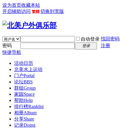
设为首页
收藏本站
开启辅助访问
切换到宽版
繁體
找回密码
自动登录
密码
注册
登录
快捷导航
活动日历
北美水上运动
门户
Portal
论坛
BBS
群组
Group
家园
Space
帮助
Help
排行榜
Ranklist
相册
Album
分享
Share
记录
Doing