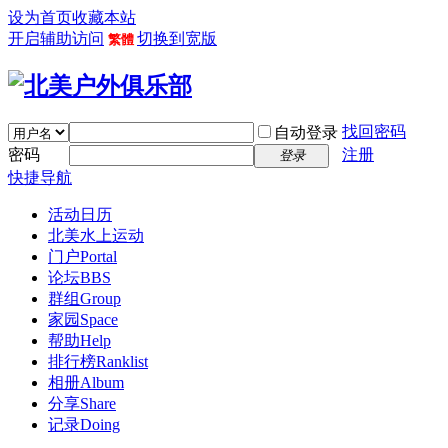
设为首页
收藏本站
开启辅助访问
切换到宽版
繁體
找回密码
自动登录
密码
注册
登录
快捷导航
活动日历
北美水上运动
门户
Portal
论坛
BBS
群组
Group
家园
Space
帮助
Help
排行榜
Ranklist
相册
Album
分享
Share
记录
Doing