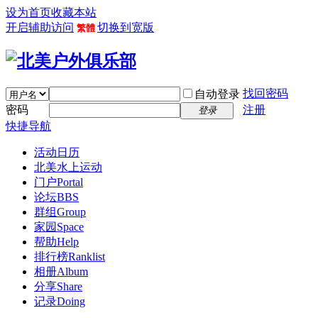
设为首页
收藏本站
开启辅助访问
切换到宽版
繁體
找回密码
自动登录
密码
注册
登录
快捷导航
活动日历
北美水上运动
门户
Portal
论坛
BBS
群组
Group
家园
Space
帮助
Help
排行榜
Ranklist
相册
Album
分享
Share
记录
Doing