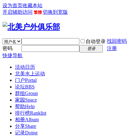
设为首页
收藏本站
开启辅助访问
切换到宽版
繁體
找回密码
自动登录
密码
注册
登录
快捷导航
活动日历
北美水上运动
门户
Portal
论坛
BBS
群组
Group
家园
Space
帮助
Help
排行榜
Ranklist
相册
Album
分享
Share
记录
Doing