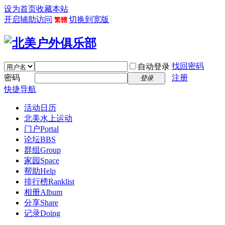
设为首页
收藏本站
开启辅助访问
切换到宽版
繁體
找回密码
自动登录
密码
注册
登录
快捷导航
活动日历
北美水上运动
门户
Portal
论坛
BBS
群组
Group
家园
Space
帮助
Help
排行榜
Ranklist
相册
Album
分享
Share
记录
Doing