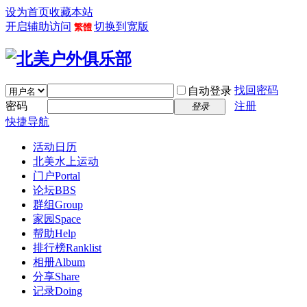
设为首页
收藏本站
开启辅助访问
切换到宽版
繁體
找回密码
自动登录
密码
注册
登录
快捷导航
活动日历
北美水上运动
门户
Portal
论坛
BBS
群组
Group
家园
Space
帮助
Help
排行榜
Ranklist
相册
Album
分享
Share
记录
Doing