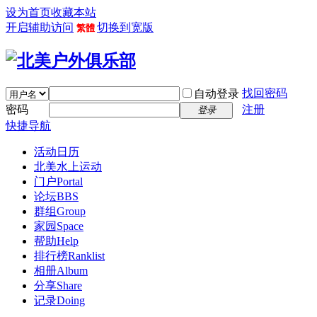
设为首页
收藏本站
开启辅助访问
切换到宽版
繁體
找回密码
自动登录
密码
注册
登录
快捷导航
活动日历
北美水上运动
门户
Portal
论坛
BBS
群组
Group
家园
Space
帮助
Help
排行榜
Ranklist
相册
Album
分享
Share
记录
Doing