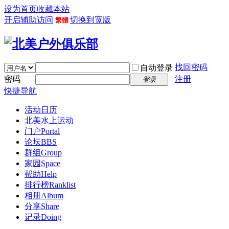
设为首页
收藏本站
开启辅助访问
切换到宽版
繁體
找回密码
自动登录
密码
注册
登录
快捷导航
活动日历
北美水上运动
门户
Portal
论坛
BBS
群组
Group
家园
Space
帮助
Help
排行榜
Ranklist
相册
Album
分享
Share
记录
Doing