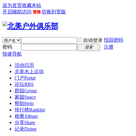
设为首页
收藏本站
开启辅助访问
切换到宽版
繁體
找回密码
自动登录
密码
注册
登录
快捷导航
活动日历
北美水上运动
门户
Portal
论坛
BBS
群组
Group
家园
Space
帮助
Help
排行榜
Ranklist
相册
Album
分享
Share
记录
Doing