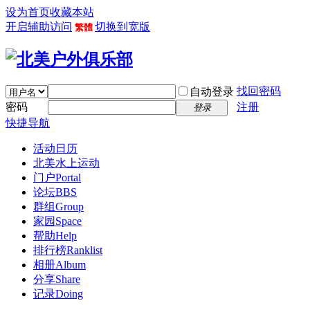
设为首页
收藏本站
开启辅助访问
切换到宽版
繁體
找回密码
自动登录
密码
注册
登录
快捷导航
活动日历
北美水上运动
门户
Portal
论坛
BBS
群组
Group
家园
Space
帮助
Help
排行榜
Ranklist
相册
Album
分享
Share
记录
Doing