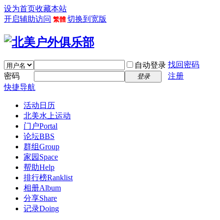
设为首页
收藏本站
开启辅助访问
切换到宽版
繁體
找回密码
自动登录
密码
注册
登录
快捷导航
活动日历
北美水上运动
门户
Portal
论坛
BBS
群组
Group
家园
Space
帮助
Help
排行榜
Ranklist
相册
Album
分享
Share
记录
Doing