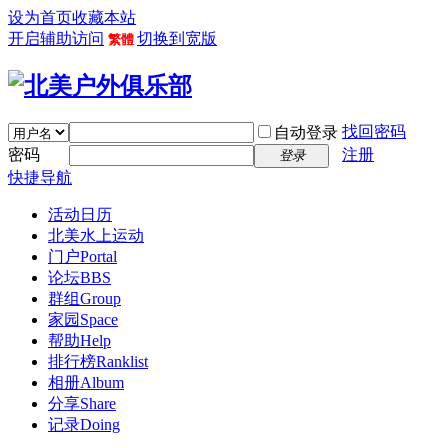
设为首页
收藏本站
开启辅助访问
切换到宽版
繁體
找回密码
自动登录
密码
注册
登录
快捷导航
活动日历
北美水上运动
门户
Portal
论坛
BBS
群组
Group
家园
Space
帮助
Help
排行榜
Ranklist
相册
Album
分享
Share
记录
Doing