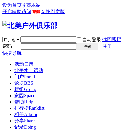
设为首页
收藏本站
开启辅助访问
切换到宽版
繁體
找回密码
自动登录
密码
注册
登录
快捷导航
活动日历
北美水上运动
门户
Portal
论坛
BBS
群组
Group
家园
Space
帮助
Help
排行榜
Ranklist
相册
Album
分享
Share
记录
Doing