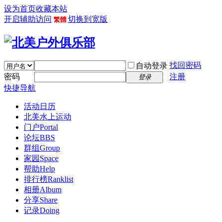
设为首页
收藏本站
开启辅助访问
切换到宽版
繁體
找回密码
自动登录
密码
注册
登录
快捷导航
活动日历
北美水上运动
门户
Portal
论坛
BBS
群组
Group
家园
Space
帮助
Help
排行榜
Ranklist
相册
Album
分享
Share
记录
Doing