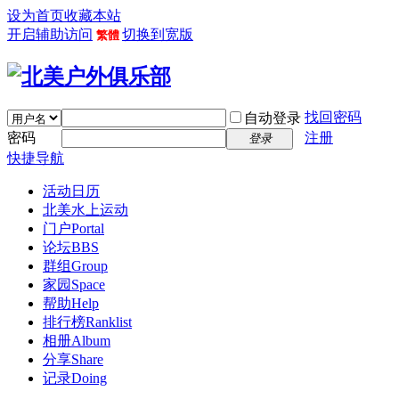
设为首页
收藏本站
开启辅助访问
切换到宽版
繁體
找回密码
自动登录
密码
注册
登录
快捷导航
活动日历
北美水上运动
门户
Portal
论坛
BBS
群组
Group
家园
Space
帮助
Help
排行榜
Ranklist
相册
Album
分享
Share
记录
Doing