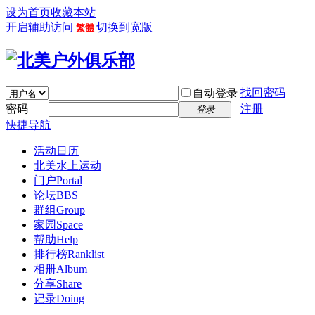
设为首页
收藏本站
开启辅助访问
切换到宽版
繁體
找回密码
自动登录
密码
注册
登录
快捷导航
活动日历
北美水上运动
门户
Portal
论坛
BBS
群组
Group
家园
Space
帮助
Help
排行榜
Ranklist
相册
Album
分享
Share
记录
Doing