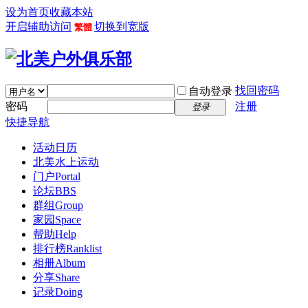
设为首页
收藏本站
开启辅助访问
切换到宽版
繁體
找回密码
自动登录
密码
注册
登录
快捷导航
活动日历
北美水上运动
门户
Portal
论坛
BBS
群组
Group
家园
Space
帮助
Help
排行榜
Ranklist
相册
Album
分享
Share
记录
Doing