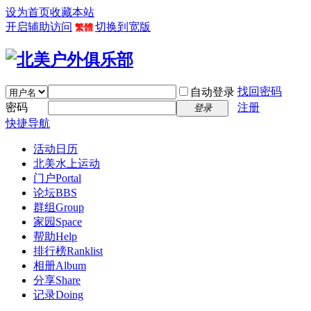
设为首页
收藏本站
开启辅助访问
切换到宽版
繁體
找回密码
自动登录
密码
注册
登录
快捷导航
活动日历
北美水上运动
门户
Portal
论坛
BBS
群组
Group
家园
Space
帮助
Help
排行榜
Ranklist
相册
Album
分享
Share
记录
Doing