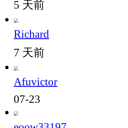
5 天前
Richard
7 天前
Afuvictor
07-23
eoow33197