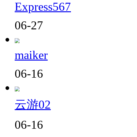
Express567
06-27
maiker
06-16
云游02
06-16