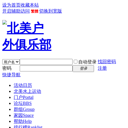
设为首页
收藏本站
开启辅助访问
切换到宽版
繁體
找回密码
自动登录
密码
注册
登录
快捷导航
活动日历
北美水上运动
门户
Portal
论坛
BBS
群组
Group
家园
Space
帮助
Help
排行榜
Ranklist