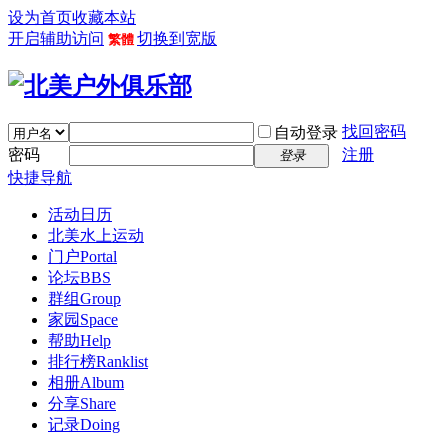
设为首页
收藏本站
开启辅助访问
切换到宽版
繁體
找回密码
自动登录
密码
注册
登录
快捷导航
活动日历
北美水上运动
门户
Portal
论坛
BBS
群组
Group
家园
Space
帮助
Help
排行榜
Ranklist
相册
Album
分享
Share
记录
Doing