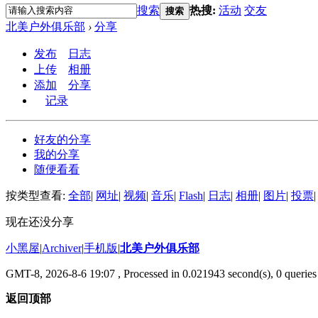
搜索
热搜:
活动
交友
搜索
北美户外俱乐部
›
分享
发布
日志
上传
相册
添加
分享
记录
好友的分享
我的分享
随便看看
按类型查看:
全部
|
网址
|
视频
|
音乐
|
Flash
|
日志
|
相册
|
图片
|
投票
|
现在还没分享
小黑屋
|
Archiver
|
手机版
|
北美户外俱乐部
GMT-8, 2026-8-6 19:07
, Processed in 0.021943 second(s), 0 queries 
返回顶部