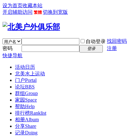
设为首页
收藏本站
开启辅助访问
切换到宽版
繁體
找回密码
自动登录
密码
注册
登录
快捷导航
活动日历
北美水上运动
门户
Portal
论坛
BBS
群组
Group
家园
Space
帮助
Help
排行榜
Ranklist
相册
Album
分享
Share
记录
Doing