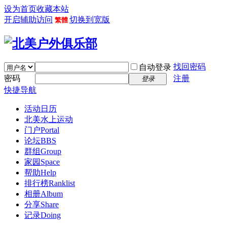
设为首页
收藏本站
开启辅助访问
切换到宽版
繁體
找回密码
自动登录
密码
注册
登录
快捷导航
活动日历
北美水上运动
门户
Portal
论坛
BBS
群组
Group
家园
Space
帮助
Help
排行榜
Ranklist
相册
Album
分享
Share
记录
Doing