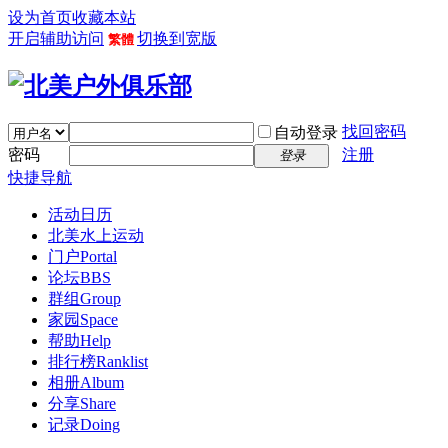
设为首页
收藏本站
开启辅助访问
切换到宽版
繁體
找回密码
自动登录
密码
注册
登录
快捷导航
活动日历
北美水上运动
门户
Portal
论坛
BBS
群组
Group
家园
Space
帮助
Help
排行榜
Ranklist
相册
Album
分享
Share
记录
Doing