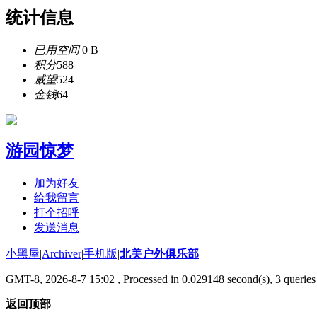
统计信息
已用空间
0 B
积分
588
威望
524
金钱
64
游园惊梦
加为好友
给我留言
打个招呼
发送消息
小黑屋
|
Archiver
|
手机版
|
北美户外俱乐部
GMT-8, 2026-8-7 15:02
, Processed in 0.029148 second(s), 3 queries 
返回顶部