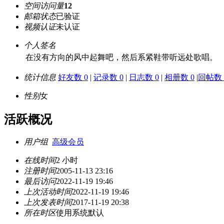
空间访问量
12
邮箱状态
已验证
视频认证
未认证
个人签名
在没有方向的风中起舞吧，然后系紧鞋带听远处歌唱。
统计信息
好友数 0
|
记录数 0
|
日志数 0
|
相册数 0
|
回帖数 
性别
女
活跃概况
用户组
高级会员
在线时间
2 小时
注册时间
2005-11-13 23:16
最后访问
2022-11-19 19:46
上次活动时间
2022-11-19 19:46
上次发表时间
2017-11-19 20:38
所在时区
使用系统默认