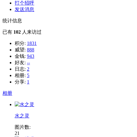
打个招呼
发送消息
统计信息
已有
102
人来访过
积分:
1831
威望:
888
金钱:
943
好友:
--
日志:
2
相册:
5
分享:
1
相册
水之灵
图片数:
21