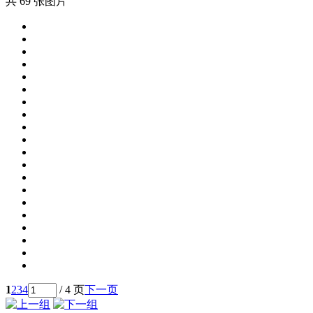
共 69 张图片
1
2
3
4
/ 4 页
下一页