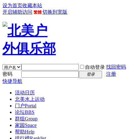
设为首页
收藏本站
开启辅助访问
切换到宽版
繁體
找回密码
自动登录
密码
注册
登录
快捷导航
活动日历
北美水上运动
门户
Portal
论坛
BBS
群组
Group
家园
Space
帮助
Help
排行榜
Ranklist