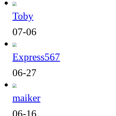
Toby
07-06
Express567
06-27
maiker
06-16