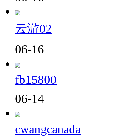
云游02
06-16
fb15800
06-14
cwangcanada