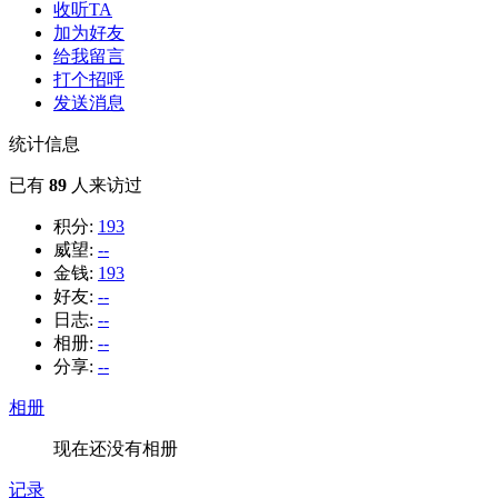
收听TA
加为好友
给我留言
打个招呼
发送消息
统计信息
已有
89
人来访过
积分:
193
威望:
--
金钱:
193
好友:
--
日志:
--
相册:
--
分享:
--
相册
现在还没有相册
记录