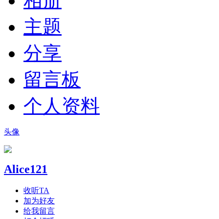
相册
主题
分享
留言板
个人资料
头像
Alice121
收听TA
加为好友
给我留言