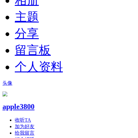
相册
主题
分享
留言板
个人资料
头像
apple3800
收听TA
加为好友
给我留言