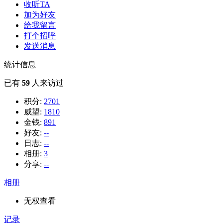
收听TA
加为好友
给我留言
打个招呼
发送消息
统计信息
已有
59
人来访过
积分:
2701
威望:
1810
金钱:
891
好友:
--
日志:
--
相册:
3
分享:
--
相册
无权查看
记录