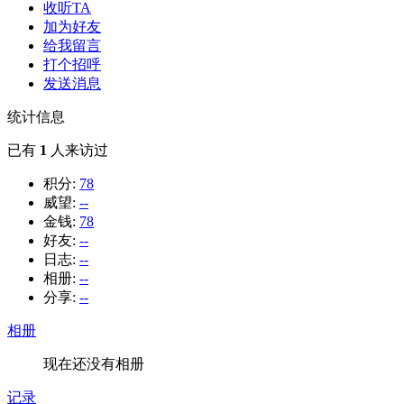
收听TA
加为好友
给我留言
打个招呼
发送消息
统计信息
已有
1
人来访过
积分:
78
威望:
--
金钱:
78
好友:
--
日志:
--
相册:
--
分享:
--
相册
现在还没有相册
记录