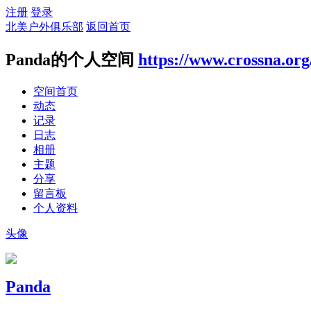
注册
登录
北美户外俱乐部
返回首页
Panda的个人空间
https://www.crossna.or
空间首页
动态
记录
日志
相册
主题
分享
留言板
个人资料
头像
Panda