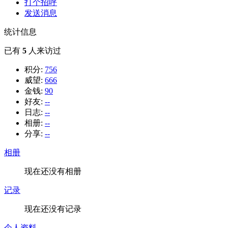
打个招呼
发送消息
统计信息
已有
5
人来访过
积分:
756
威望:
666
金钱:
90
好友:
--
日志:
--
相册:
--
分享:
--
相册
现在还没有相册
记录
现在还没有记录
个人资料