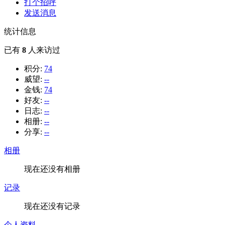
打个招呼
发送消息
统计信息
已有
8
人来访过
积分:
74
威望:
--
金钱:
74
好友:
--
日志:
--
相册:
--
分享:
--
相册
现在还没有相册
记录
现在还没有记录
个人资料