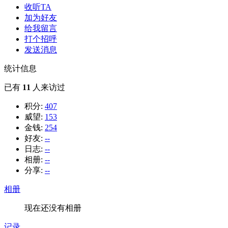
收听TA
加为好友
给我留言
打个招呼
发送消息
统计信息
已有
11
人来访过
积分:
407
威望:
153
金钱:
254
好友:
--
日志:
--
相册:
--
分享:
--
相册
现在还没有相册
记录