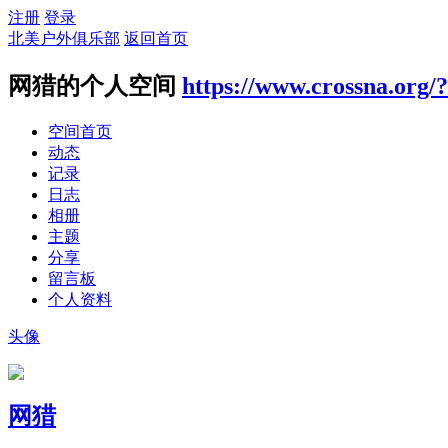
注册
登录
北美户外俱乐部
返回首页
网猎的个人空间
https://www.crossna.org/
空间首页
动态
记录
日志
相册
主题
分享
留言板
个人资料
头像
网猎