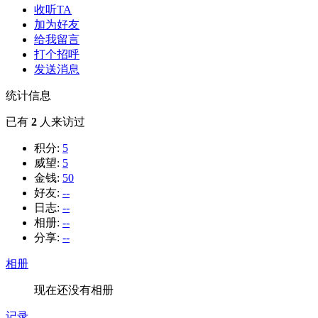
收听TA
加为好友
给我留言
打个招呼
发送消息
统计信息
已有
2
人来访过
积分:
5
威望:
5
金钱:
50
好友:
--
日志:
--
相册:
--
分享:
--
相册
现在还没有相册
记录