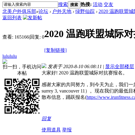
搜索
热搜:
活动
交友
搜索
北美户外俱乐部
»
论坛
›
户外天地
›
绿野仙踪
›
2020 温跑联盟
返回列表
2020 温跑联盟城际
查看:
165166
|
回复:
0
[复制链接]
lulululu
发表于 2020-8-10 06:08:11
|
显示全部楼层
扫一扫，手机访问
大家好! 2020 温跑联盟城际对抗赛报名。
本帖
感谢大家的共同努力，到今天为止，我们一共收到了来自5个城
surrey 3, vancouver 11）。
散布信息，踊跃报名(
https://www.irunfitness.ca
回复
使用道具
举报