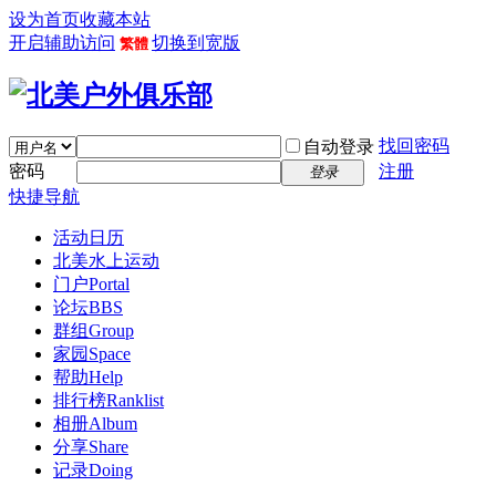
设为首页
收藏本站
开启辅助访问
切换到宽版
繁體
找回密码
自动登录
密码
注册
登录
快捷导航
活动日历
北美水上运动
门户
Portal
论坛
BBS
群组
Group
家园
Space
帮助
Help
排行榜
Ranklist
相册
Album
分享
Share
记录
Doing