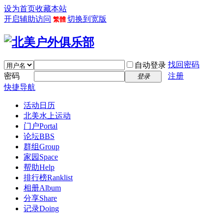
设为首页
收藏本站
开启辅助访问
切换到宽版
繁體
找回密码
自动登录
密码
注册
登录
快捷导航
活动日历
北美水上运动
门户
Portal
论坛
BBS
群组
Group
家园
Space
帮助
Help
排行榜
Ranklist
相册
Album
分享
Share
记录
Doing