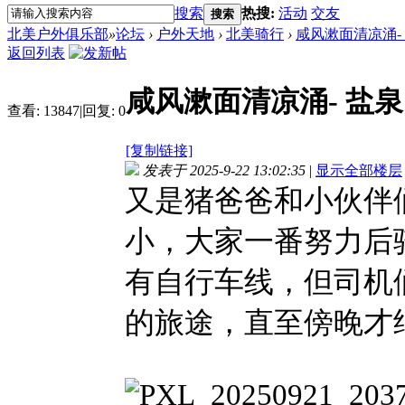
搜索
热搜:
活动
交友
搜索
北美户外俱乐部
»
论坛
›
户外天地
›
北美骑行
›
咸风漱面清凉涌-
返回列表
咸风漱面清凉涌- 盐
查看:
13847
|
回复:
0
[复制链接]
发表于 2025-9-22 13:02:35
|
显示全部楼层
又是猪爸爸和小伙伴
小，大家一番努力后
有自行车线，但司机
的旅途，直至傍晚才结