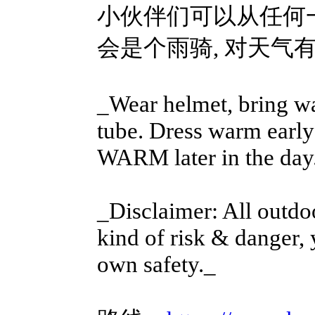
小伙伴们可以从任何
会是个雨骑, 对天气
_Wear helmet, bring wa
tube. Dress warm early
WARM later in the day
_Disclaimer: All outdoo
kind of risk & danger, 
own safety._