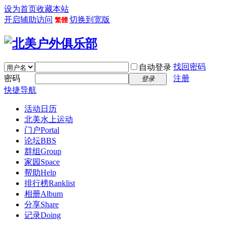
设为首页
收藏本站
开启辅助访问
切换到宽版
繁體
找回密码
自动登录
密码
注册
登录
快捷导航
活动日历
北美水上运动
门户
Portal
论坛
BBS
群组
Group
家园
Space
帮助
Help
排行榜
Ranklist
相册
Album
分享
Share
记录
Doing