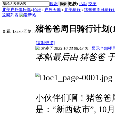
搜索
热搜:
活动
交友
搜索
北美户外俱乐部
»
论坛
›
户外天地
›
北美骑行
›
猪爸爸周日骑行计划
返回列表
猪爸爸周日骑行计划(1
查看:
13280
|
回复:
0
[复制链接]
发表于 2025-10-23 08:48:01
|
显示全部楼
本帖最后由 猪爸爸 于 202
小伙伴们啊！猪爸爸
是：“新西敏市”, 10