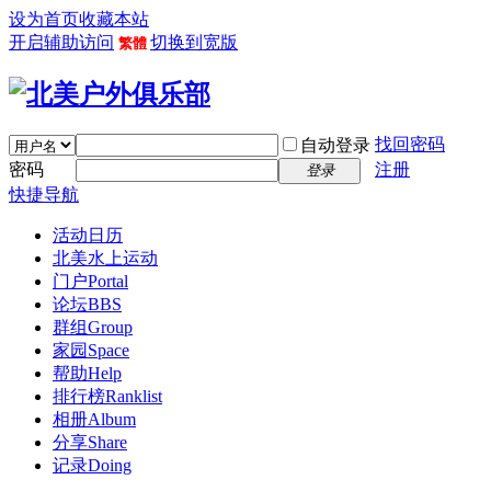
设为首页
收藏本站
开启辅助访问
切换到宽版
繁體
找回密码
自动登录
密码
注册
登录
快捷导航
活动日历
北美水上运动
门户
Portal
论坛
BBS
群组
Group
家园
Space
帮助
Help
排行榜
Ranklist
相册
Album
分享
Share
记录
Doing