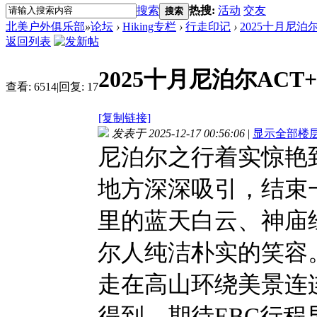
搜索
热搜:
活动
交友
搜索
北美户外俱乐部
»
论坛
›
Hiking专栏
›
行走印记
›
2025十月尼泊
返回列表
2025十月尼泊尔ACT
查看:
6514
|
回复:
17
[复制链接]
发表于 2025-12-17 00:56:06
|
显示全部楼
尼泊尔之行着实惊艳
地方深深吸引，结束
里的蓝天白云、神庙
尔人纯洁朴实的笑容
走在高山环绕美景连
得到。期待EBC行程