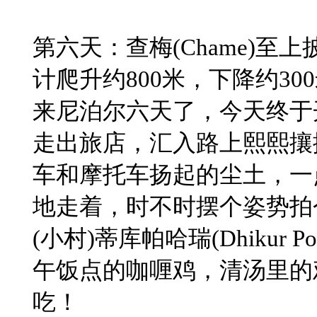
​第六天：查梅(Chame)至上披
计爬升约800米，下降约30
​来尼泊尔六天了，今天终
走出旅店，汇入路上熙熙攘
车和摩托车扬起的尘土，一
地走着，时不时摆个姿势拍
(小村)蒂库帕哈瑞(Dhikur Pok
午饭点的咖喱鸡，清汤里的
吃！