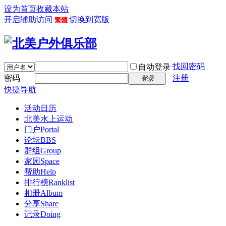
设为首页
收藏本站
开启辅助访问
切换到宽版
繁體
找回密码
自动登录
密码
注册
登录
快捷导航
活动日历
北美水上运动
门户
Portal
论坛
BBS
群组
Group
家园
Space
帮助
Help
排行榜
Ranklist
相册
Album
分享
Share
记录
Doing