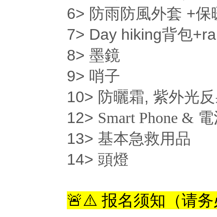
6>
+
防雨防風外套
保
7> Day hiking
+ra
背包
8>
墨鏡
9>
哨子
10>
,
防曬霜
紫外光反
12>
Smart Phone &
電
13>
基本急救用品
14>
頭燈
🚨⚠️ 报名须知（请