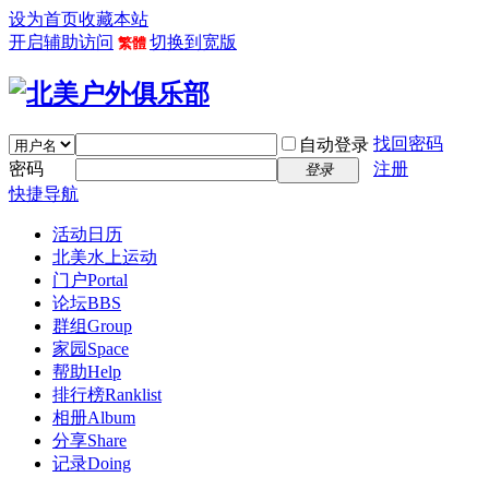
设为首页
收藏本站
开启辅助访问
切换到宽版
繁體
找回密码
自动登录
密码
注册
登录
快捷导航
活动日历
北美水上运动
门户
Portal
论坛
BBS
群组
Group
家园
Space
帮助
Help
排行榜
Ranklist
相册
Album
分享
Share
记录
Doing