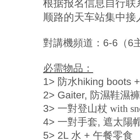
根据报名信息自行联系C
顺路的天车站集中接人
6-6
6
對講機頻道：
（
必需物品：
1>
hiking boots
防水
2> Gaiter,
防濕鞋濕褲
3>
一對登山杖 with snow
4>
,
一對手套
遮太陽
5> 2L
+
水
午餐零食