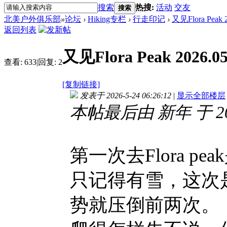
搜索
热搜:
活动
交友
搜索
北美户外俱乐部
»
论坛
›
Hiking专栏
›
行走印记
›
又见Flora Peak 2
返回列表
又见Flora Peak 2026.05
查看:
633
|
回复:
2
[复制链接]
发表于 2026-5-24 06:26:12
|
显示全部楼层
本帖最后由 新年 于 2026
第一次去Flora 
只记得有雪，这次
势就压倒前两次。