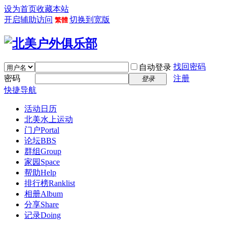
设为首页
收藏本站
开启辅助访问
切换到宽版
繁體
找回密码
自动登录
密码
注册
登录
快捷导航
活动日历
北美水上运动
门户
Portal
论坛
BBS
群组
Group
家园
Space
帮助
Help
排行榜
Ranklist
相册
Album
分享
Share
记录
Doing